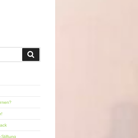
Suchen
ernen?
n!
back
-Stiftung