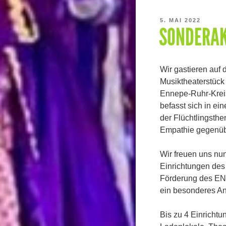
VERÖFFENTLICHT
5. MAI 2022
SONDERAK
AM
Wir gastieren auf
Musiktheaterstück
Ennepe-Ruhr-Kreis
befasst sich in ei
der Flüchtlingsthe
Empathie gegenüb
Wir freuen uns nu
Einrichtungen des
Förderung des EN-
ein besonderes A
Bis zu 4 Einrichtu