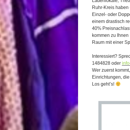
Ladenlokale, Thea
Ruhr-Kreis haben 
Einzel- oder Doppe
einem drastisch re
40% Preisnachlass)
kommen zu Ihnen 
Raum mit einer Sp
Interessiert? Spre
1484828 oder
inf
Wer zuerst kommt, 
Einrichtungen, die
Los geht’s!