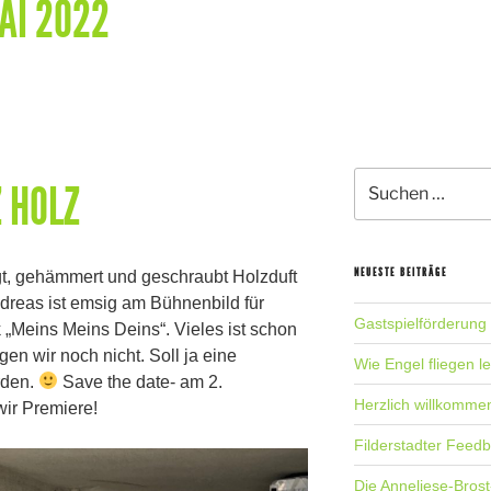
AI 2022
Suche
 HOLZ
nach:
NEUESTE BEITRÄGE
gt, gehämmert und geschraubt Holzduft
Andreas ist emsig am Bühnenbild für
Gastspielförderung
 „Meins Meins Deins“. Vieles ist schon
igen wir noch nicht. Soll ja eine
Wie Engel fliegen l
rden.
Save the date- am 2.
Herzlich willkomme
wir Premiere!
Filderstadter Feed
Die Anneliese-Brost