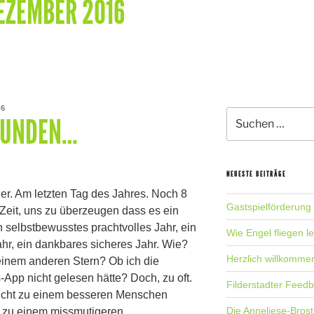
EZEMBER 2016
16
Suche
TUNDEN…
nach:
NEUESTE BEITRÄGE
er. Am letzten Tag des Jahres. Noch 8
Gastspielförderung
Zeit, uns zu überzeugen dass es ein
n selbstbewusstes prachtvolles Jahr, ein
Wie Engel fliegen l
r, ein dankbares sicheres Jahr. Wie?
Herzlich willkomme
 einem anderen Stern? Ob ich die
App nicht gelesen hätte? Doch, zu oft.
Filderstadter Feed
icht zu einem besseren Menschen
Die Anneliese-Brost
 zu einem missmutigeren,