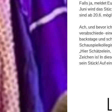
Falls ja, meldet E
Juni wird das Stü
sind ab 20.6. mögli
Ach, und bevor ic
verabschiede- eine
backstage und sc
Schauspielkollegin
„Hier Schätzelein, 
Zeichen is! In die
sein Stück! Auf ei