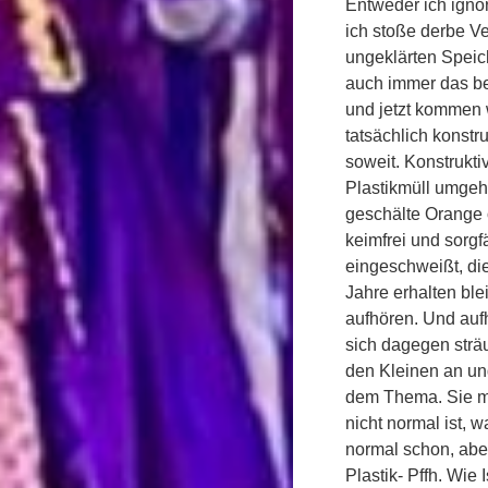
Entweder ich igno
ich stoße derbe V
ungeklärten Speic
auch immer das be
und jetzt kommen 
tatsächlich konstr
soweit. Konstrukti
Plastikmüll umgeh
geschälte Orange 
keimfrei und sorgfä
eingeschweißt, di
Jahre erhalten ble
aufhören. Und auf
sich dagegen sträu
den Kleinen an un
dem Thema. Sie m
nicht normal ist, 
normal schon, abe
Plastik- Pffh. Wie