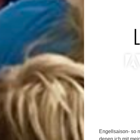
Engellsaison- so n
denen ich mit mein