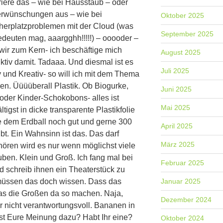
riere das – wie bei Hausstaub – oder
erwünschungen aus – wie bei
Oktober 2025
herplatzproblemen mit der Cloud (was
September 2025
deuten mag, aaargghh!!!!!) – ooooder –
wir zum Kern- ich beschäftige mich
August 2025
uktiv damit. Tadaaa. Und diesmal ist es
Juli 2025
v und Kreativ- so will ich mit dem Thema
en. Üüüüberall Plastik. Ob Biogurke,
Juni 2025
oder Kinder-Schokobons- alles ist
Mai 2025
ltigst in dicke transparente Plastikfolie
e dem Erdball noch gut und gerne 300
April 2025
ibt. Ein Wahnsinn ist das. Das darf
März 2025
hören wird es nur wenn möglichst viele
ben. Klein und Groß. Ich fang mal bei
Februar 2025
d schreib ihnen ein Theaterstück zu
üssen das doch wissen. Dass das
Januar 2025
was die Großen da so machen. Naja,
Dezember 2024
r nicht verantwortungsvoll. Bananen in
 Ist Eure Meinung dazu? Habt Ihr eine?
Oktober 2024