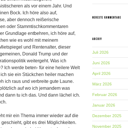
sistischeren als vor einem Jahr. Und
inen Bock. Ich höre also auf,
NEUESTE KOMMENTARE
öse, aber dennoch reißerische
esen oder Stammtischkommentaren
er Grundlage entbehren, ich höre auf,
ARCHIV
chen wie es wohl mit meinem
Mietspiegel und Rentenalter, dieser
Juli 2026
llgemeinen, Donald Trump und der
tionspolitik weitergeht. Was ich
Juni 2026
 Ich werde beten- für eine heilere Welt
April 2026
 ich sie ein Stückchen heiler machen
h ich raus und verbreite gute Laune.
März 2026
 plötzlich auf wo ich jemandem was
Februar 2026
d dann tu ich das. Und dann lächel ich.
ch.
Januar 2026
geht mir ein Thema immer wieder auf die
Dezember 2025
eschieht, gibt es drei Möglichkeiten.
November 2025