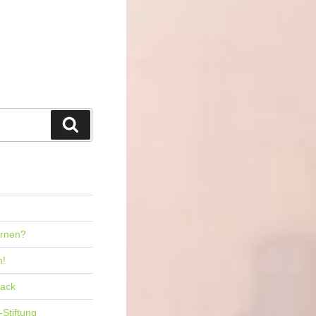
Suchen
ernen?
n!
back
-Stiftung