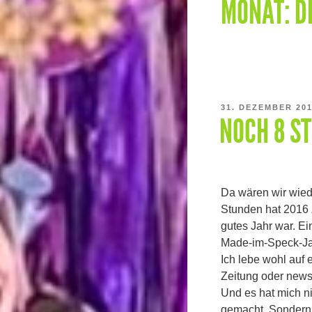
MONAT:
D
VERÖFFENTLICHT
31. DEZEMBER 20
NOCH 8 S
AM
Da wären wir wied
Stunden hat 2016 
gutes Jahr war. Ei
Made-im-Speck-Jah
Ich lebe wohl auf
Zeitung oder news-
Und es hat mich n
gemacht. Sondern