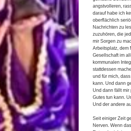
angstvolleren, ras
darauf habe ich ke
oberflächlich seri
Nachrichten zu l
zuzuhören, die jed
mir Sorgen zu ma
Arbeitsplatz, dem 
Gesellschaft im a
kommunalen Integra
stattdessen mache?
und für mich, dass
kann. Und dann ge
Und dann fällt mir
Gutes tun kann. Un
Und der andere au
Seit einiger Zeit 
Nerven. Wenn das g