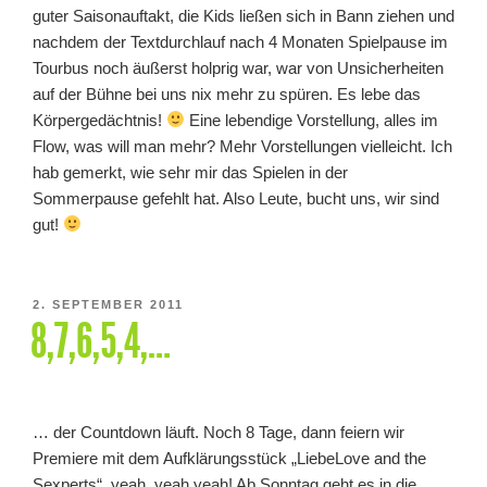
guter Saisonauftakt, die Kids ließen sich in Bann ziehen und
nachdem der Textdurchlauf nach 4 Monaten Spielpause im
Tourbus noch äußerst holprig war, war von Unsicherheiten
auf der Bühne bei uns nix mehr zu spüren. Es lebe das
Körpergedächtnis!
Eine lebendige Vorstellung, alles im
Flow, was will man mehr? Mehr Vorstellungen vielleicht. Ich
hab gemerkt, wie sehr mir das Spielen in der
Sommerpause gefehlt hat. Also Leute, bucht uns, wir sind
gut!
VERÖFFENTLICHT
2. SEPTEMBER 2011
8,7,6,5,4,…
AM
… der Countdown läuft. Noch 8 Tage, dann feiern wir
Premiere mit dem Aufklärungsstück „LiebeLove and the
Sexperts“, yeah, yeah yeah! Ab Sonntag geht es in die