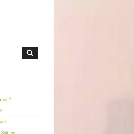
Suchen
ernen?
n!
back
-Stiftung