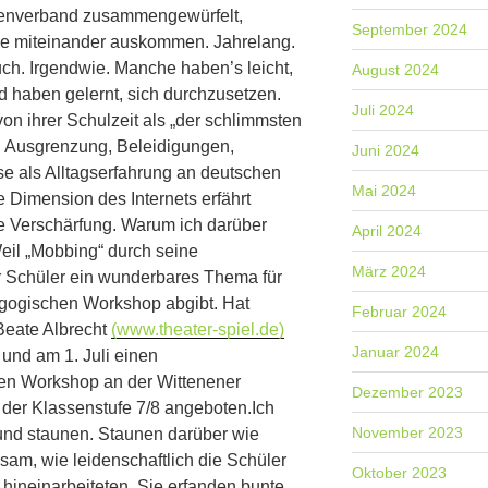
enverband zusammengewürfelt,
September 2024
ie miteinander auskommen. Jahrelang.
ch. Irgendwie. Manche haben’s leicht,
August 2024
nd haben gelernt, sich durchzusetzen.
Juli 2024
on ihrer Schulzeit als „der schlimmsten
“. Ausgrenzung, Beleidigungen,
Juni 2024
se als Alltagserfahrung an deutschen
Mai 2024
 Dimension des Internets erfährt
 Verschärfung. Warum ich darüber
April 2024
il „Mobbing“ durch seine
März 2024
ür Schüler ein wunderbares Thema für
gogischen Workshop abgibt. Hat
Februar 2024
Beate Albrecht
(www.theater-spiel.de)
Januar 2024
und am 1. Juli einen
n Workshop an der Wittenener
Dezember 2023
 der Klassenstufe 7/8 angeboten.Ich
November 2023
 und staunen. Staunen darüber wie
hlsam, wie leidenschaftlich die Schüler
Oktober 2023
hineinarbeiteten. Sie erfanden bunte