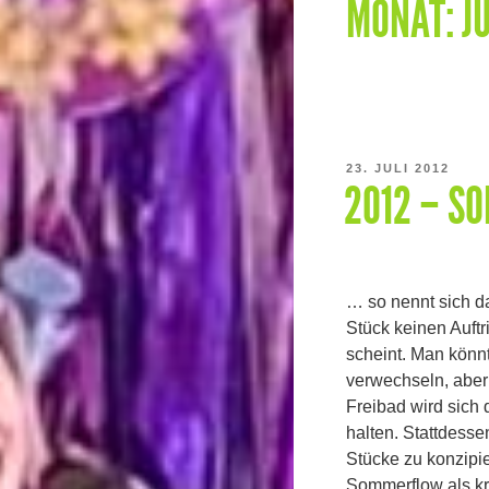
MONAT:
J
VERÖFFENTLICHT
23. JULI 2012
2012 – S
AM
… so nennt sich 
Stück keinen Auft
scheint. Man könn
verwechseln, aber
Freibad wird sich
halten. Stattdesse
Stücke zu konzipie
Sommerflow als kr