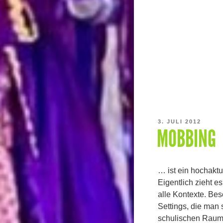
VERÖFFENTLICHT
3. JULI 2012
MOBBING
AM
… ist ein hochaktu
Eigentlich zieht es
alle Kontexte. Beso
Settings, die man
schulischen Raum.