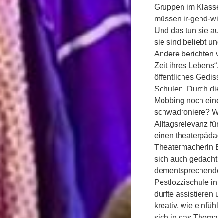
Gruppen im Klass
müssen ir-gend-w
Und das tun sie au
sie sind beliebt u
Andere berichten v
Zeit ihres Lebens
öffentliches Gedis
Schulen. Durch die
Mobbing noch eine
schwadroniere? We
Alltagsrelevanz f
einen theaterpäda
Theatermacherin 
sich auch gedacht 
dementsprechende
Pestlozzischule in
durfte assistieren
kreativ, wie einfü
sich in das Thema 