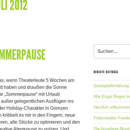
ULI 2012
Suche
OMMERPAUSE
nach:
NEUESTE BEITRÄGE
das, wenn Theaterleute 5 Wochen am
Gastspielförderung
ritt haben und draußen die Sonne
te „Sommerpause“ mit Urlaub
Wie Engel fliegen l
 außer gelegentlichen Ausflügen ins
Herzlich willkomme
 der Holiday-Charakter in Grenzen
n kribbelt es mir in den Fingern, neue
Filderstadter Feed
ren, alte Stücke zu optimieren und den
Die Anneliese-Brost
eative Atempause zu nutzen. Und