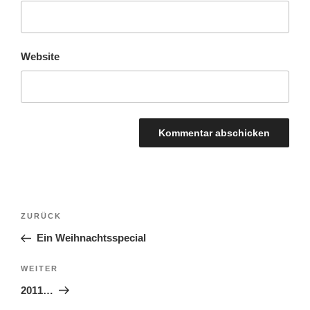
Website
BEITRAGSNAVIGATION
Vorheriger
ZURÜCK
Beitrag
Ein Weihnachtsspecial
Nächster
WEITER
Beitrag
2011…