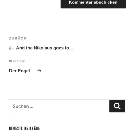
BEITRAGSNAVIGATION
Vorheriger
ZURÜCK
Beitrag
And the Nikolaus goes to…
Nächster
WEITER
Beitrag
Der Engel…
Suche
Suche
nach:
NEUESTE BEITRÄGE