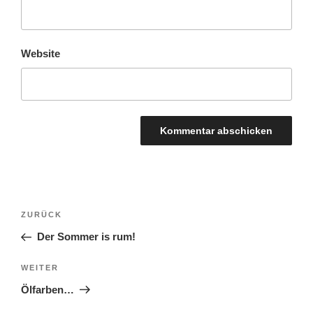
Website
BEITRAGSNAVIGATION
Vorheriger
ZURÜCK
Beitrag
Der Sommer is rum!
Nächster
WEITER
Beitrag
Ölfarben…