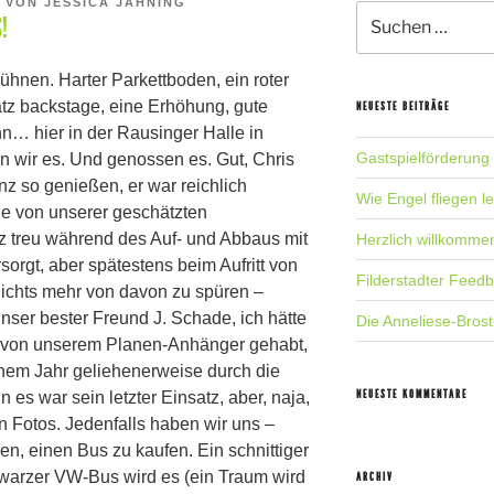
VON
JESSICA JAHNING
Suche
!
nach:
ühnen. Harter Parkettboden, ein roter
latz backstage, eine Erhöhung, gute
NEUESTE BEITRÄGE
n… hier in der Rausinger Halle in
Gastspielförderung
n wir es. Und genossen es. Gut, Chris
nz so genießen, er war reichlich
Wie Engel fliegen l
de von unserer geschätzten
nz treu während des Auf- und Abbaus mit
Herzlich willkomme
sorgt, aber spätestens beim Aufritt von
Filderstadter Feed
ichts mehr von davon zu spüren –
 unser bester Freund J. Schade, ich hätte
Die Anneliese-Brost
to von unserem Planen-Anhänger gehabt,
inem Jahr geliehenerweise durch die
NEUESTE KOMMENTARE
 es war sein letzter Einsatz, aber, naja,
an Fotos. Jedenfalls haben wir uns –
en, einen Bus zu kaufen. Ein schnittiger
warzer VW-Bus wird es (ein Traum wird
ARCHIV