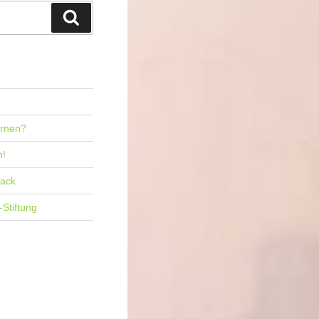
Suchen
ernen?
n!
back
-Stiftung