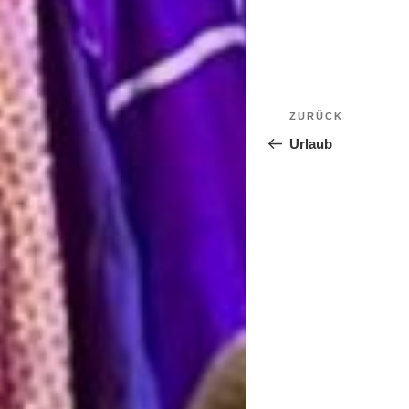
BEITRAGS
Vorheriger
ZURÜCK
Beitrag
Urlaub