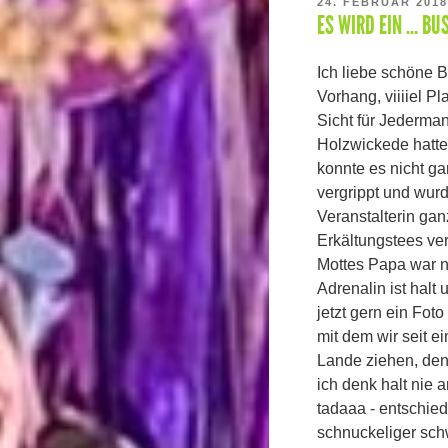
VERÖFFENTLICHT
24. FEBRUAR 2018
ES WIRD EIN … BUS
AM
Ich liebe schöne B
Vorhang, viiiiel P
Sicht für Jederman
Holzwickede hatte
konnte es nicht ga
vergrippt und wur
Veranstalterin ga
Erkältungstees ver
Mottes Papa war n
Adrenalin ist halt
jetzt gern ein Fo
mit dem wir seit e
Lande ziehen, denn
ich denk halt nie 
tadaaa - entschied
schnuckeliger sch