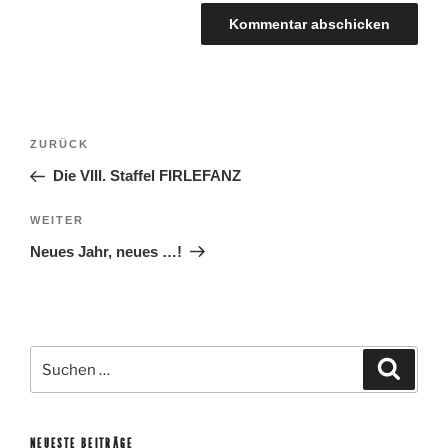
BEITRAGSNAVIGATION
Vorheriger
ZURÜCK
Beitrag
Die VIII. Staffel FIRLEFANZ
Nächster
WEITER
Beitrag
Neues Jahr, neues …!
Suche
Suche
nach:
NEUESTE BEITRÄGE