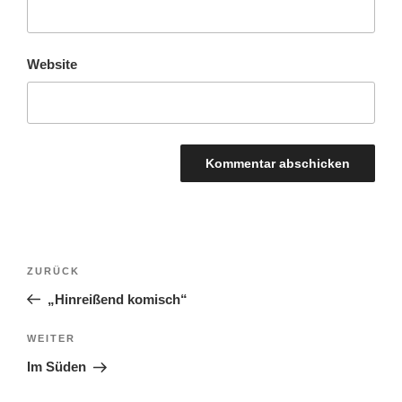
Website
BEITRAGSNAVIGATION
Vorheriger
ZURÜCK
Beitrag
„Hinreißend komisch“
Nächster
WEITER
Beitrag
Im Süden