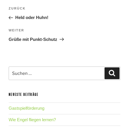
BEITRAGSNAVIGATION
Vorheriger
ZURÜCK
Beitrag
Held oder Huhn!
Nächster
WEITER
Beitrag
Grüße mit Punkt-Schutz
Suche
Suche
nach:
NEUESTE BEITRÄGE
Gastspielförderung
Wie Engel fliegen lernen?