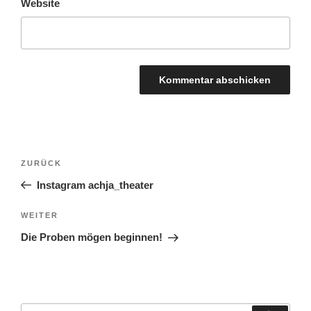
Website
BEITRAGSNAVIGATION
Vorheriger
ZURÜCK
Beitrag
Instagram achja_theater
Nächster
WEITER
Beitrag
Die Proben mögen beginnen!
Suche