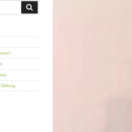
Suchen
ernen?
n!
back
-Stiftung