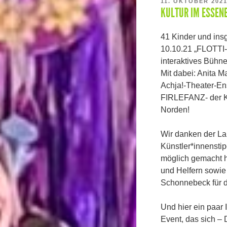
VERÖFFENTLICHT
11. OKTOBER 202
KULTUR IM ESSEN
AM
41 Kinder und ins
10.10.21 „FLOTTI-
interaktives Bühn
Mit dabei: Anita M
Achja!-Theater-En
FIRLEFANZ- der K
Norden!
Wir danken der L
Künstler*innensti
möglich gemacht h
und Helfern sowie
Schonnebeck für d
Und hier ein paar
Event, das sich –