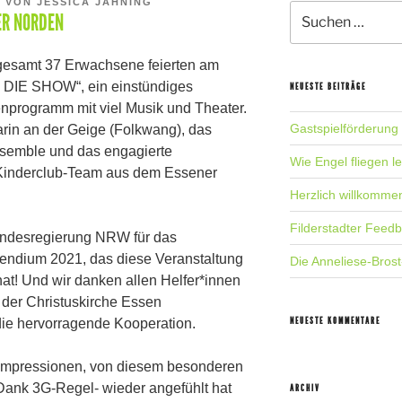
1
VON
JESSICA JAHNING
Suche
ER NORDEN
nach:
gesamt 37 Erwachsene feierten am
 DIE SHOW“, ein einstündiges
NEUESTE BEITRÄGE
enprogramm mit viel Musik und Theater.
Gastspielförderung
arin an der Geige (Folkwang), das
semble und das engagierte
Wie Engel fliegen l
inderclub-Team aus dem Essener
Herzlich willkomme
Filderstadter Feed
andesregierung NRW für das
pendium 2021, das diese Veranstaltung
Die Anneliese-Brost
at! Und wir danken allen Helfer*innen
 der Christuskirche Essen
NEUESTE KOMMENTARE
ie hervorragende Kooperation.
 Impressionen, von diesem besonderen
 Dank 3G-Regel- wieder angefühlt hat
ARCHIV