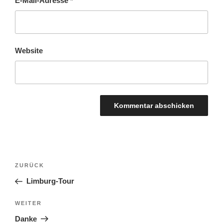
E-Mail-Adresse
*
Website
BEITRAGSNAVIGATION
Vorheriger
ZURÜCK
Beitrag
Limburg-Tour
Nächster
WEITER
Beitrag
Danke