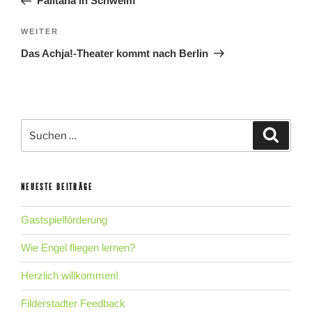
Palitana in Schwelm
Nächster
WEITER
Beitrag
Das Achja!-Theater kommt nach Berlin
Suche
Suche
nach:
NEUESTE BEITRÄGE
Gastspielförderung
Wie Engel fliegen lernen?
Herzlich willkommen!
Filderstadter Feedback