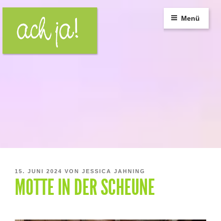
Zum
Inhalt
Menü
springen
VERÖFFENTLICHT
15. JUNI 2024
VON
JESSICA JAHNING
MOTTE IN DER SCHEUNE
AM