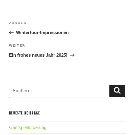
BEITRAGSNAVIGATION
Vorheriger
ZURÜCK
Beitrag
Wintertour-Impressionen
Nächster
WEITER
Beitrag
Ein frohes neues Jahr 2025!
Suche
Suche
nach:
NEUESTE BEITRÄGE
Gastspielförderung