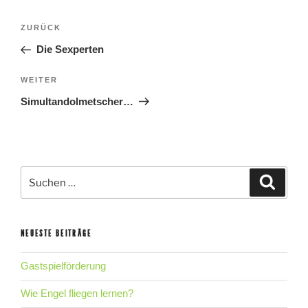
BEITRAGSNAVIGATION
Vorheriger
ZURÜCK
Beitrag
Die Sexperten
Nächster
WEITER
Beitrag
Simultandolmetscher…
Suche
Suche
nach:
NEUESTE BEITRÄGE
Gastspielförderung
Wie Engel fliegen lernen?