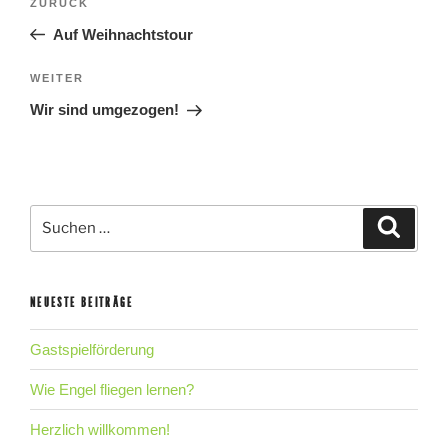
Vorheriger
ZURÜCK
Beitrag
Auf Weihnachtstour
Nächster
WEITER
Beitrag
Wir sind umgezogen!
Suche
Suche
nach:
NEUESTE BEITRÄGE
Gastspielförderung
Wie Engel fliegen lernen?
Herzlich willkommen!