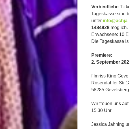
Verbindliche
Tick
Tageskasse sind b
unter
info@achja-
1484828
möglich.
Erwachsene: 10 Eur
Die Tageskasse ist
Premiere:
2. September 202
filmriss Kino Geve
Rosendahler Str.1
58285 Gevelsberg
Wir freuen uns au
15:30 Uhr!
Jessica Jahning u