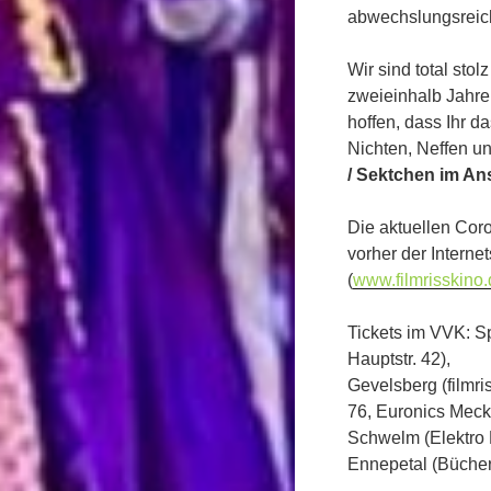
abwechslungsreich
Wir sind total stol
zweieinhalb Jahre
hoffen, dass Ihr 
Nichten, Neffen un
/ Sektchen im An
Die aktuellen Cor
vorher der Internet
(
www.filmrisskino.
Tickets im VVK: Sp
Hauptstr. 42),
Gevelsberg (filmri
76, Euronics Meckel
Schwelm (Elektro 
Ennepetal (Bücher