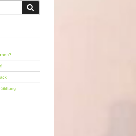
Suchen
ernen?
n!
back
-Stiftung