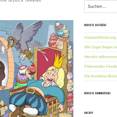
VON
JESSICA JAHNING
Suche
nach:
NEUESTE BEITRÄGE
Gastspielförderung
Wie Engel fliegen l
Herzlich willkomme
Filderstadter Feed
Die Anneliese-Brost
NEUESTE KOMMENTARE
ARCHIV