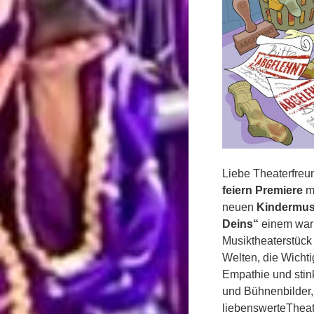
Liebe Theaterfre
feiern Premiere
m
neuen
Kindermus
Deins“
einem war
Musiktheaterstück 
Welten, die Wichti
Empathie und stin
und Bühnenbilder,
liebenswerteTheat